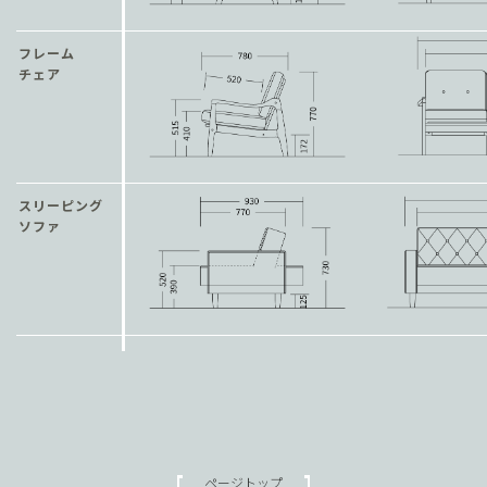
で。背もたれをフラットにするとお部屋が広々見えるほか、前から
も後ろからも行き来が可能に。フリーアクセスのソファとしてもご
フレーム
チェア
使用いただけます。
スリーピング
ソファ
ページトップ