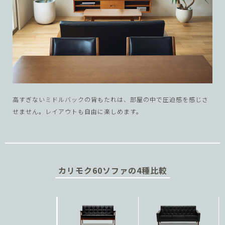
point ２：
読書やリビングダイニング
point ２：
高すぎないミドルバックの背もたれは、部屋の中で圧迫感を感じさ
兼用スタイルにもおすすめ
別売りクッションで
せません。
レイアウトも自由に楽しめます。
くつろぎ度アップ
シート部分は、金属製のバネが主体で荷重を支える構造のため、体
point ２：
が深く沈みこまず硬めの座り心地です。奥行きが浅く、腰が背もた
別売りのクッションは2サイズ。小さめのハーフクッションは、腰と
背面、側面、どこから見ても
れにしっかりと届きやすいため、きれいな姿勢を保ちやすくなりま
背もたれの間にできるスペースをしっかりと埋め、腰部をサポー
美しいデザイン
す。読書用のマイチェアや、リビングとダイニングを兼用でお使い
ト。大きめのクッションは、羽毛入りで背中全体に優しくフィッ
カリモク60ソファの4種比較
になるLD兼用スタイルのほか、小柄な方にも掛けやすいと選ばれて
ト。ロビーチェアの座り心地をさらに向上させるほか、小柄な方の
3次元加工を施したアームは美しく、カリモクの高い技術力が生かさ
います。
奥行き調整にもおすすめです。
れています。背面の縦桟は、デザインのアクセントになり、ソファ
をお部屋の間仕切りとしてレイアウトすることもできます。