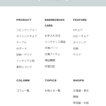
PRODUCT
KARIMOKU60
FEATURE
CARE
リビングソファー
Kチェア
お手入れ方法
ダイニングチェア
ロビーチェア
メンテナンス用品
テーブル
ダイニング
交換パーツ
AVボード
収納
付属アイテム
収納・デスク
デスク
保証期間
インテリア小物
修理対応
素材について
COLUMN
TOPICS
SHOPS
コラム一覧
お知らせ一覧
北海道・東北
関東
甲信越・北陸