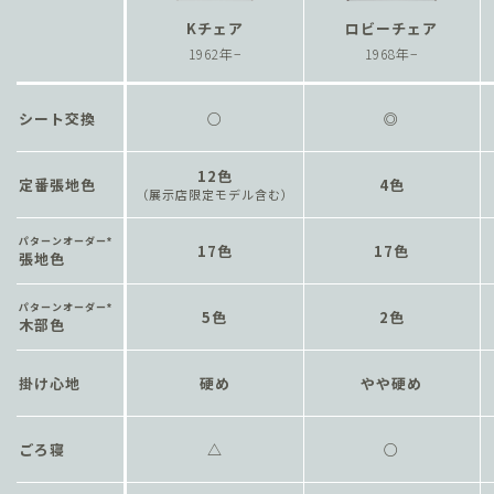
Kチェア
ロビーチェア
1962年−
1968年−
シート交換
○
◎
12色
定番張地色
4色
point ２：
（展示店限定モデル含む）
寝心地にこだわった
パターンオーダー
17色
17色
張地色
構造とデザイン
パターンオーダー
スリーピングソファにはベッドマットレスに使用されるコイルバネ
5色
2色
木部色
を使用しており、ソファというよりまさにベッド。さらにシートご
point ３：
point ３：
との継ぎ目や、背もたれとシートの境目には隙間がなく、どの部分
必要なパーツだけを
耐久性が高く、交換可能な
掛け心地
硬め
やや硬め
にもしっかりとクッション材が入っており、快適にお休みいただく
簡単に交換ができる
シートクッション
ことができます。
ごろ寝
△
○
Kチェアは1962年からつくり続けていますが、現在に至るまで時代
ロビーチェアのシートクッションには、型崩れしにくく耐久性に優
に合わせて素材や構造、そして掛け心地をアップデートしていま
れるモールドウレタンクッションを使用。置きクッションのため、