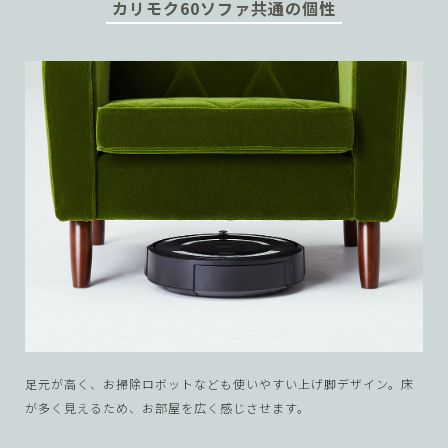
1962年発売から廃番にならず、カリモク60のアイコンともいえ
カリモク60ソファ共通の個性
るKチェア。
理由があるから、長く、多くの方に選ばれ続けて
います。
総張りの重厚なデザインのほか、座り心地と耐久性に優れたク
ッションが特徴。
1968年からつくり続けるブランドを代表する
アイテム。
60年代のカリモク家具の技術力の高さを感じさせるアームの曲
線美が特徴。
2011年にリデザインして復刻。
さまざまな生活シーンで活躍する便利なソファ。
直線的なデザ
インはモダンなデザインでありながら、
1969年からつくり続け
るブランドを代表するアイテム。
足元が高く、お掃除ロボットなども使いやすい上げ脚デザイン。
床
が多く見えるため、お部屋を広く感じさせます。