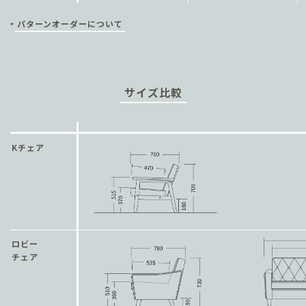
す。構成する5つのパーツはすべて交換が可能で消耗したパーツのみ
定期的なローテーションや交換をすることで、長くお使いいただけ
パターンオーダーについて
を交換することで、長くお使いいただけます。
*
ます。
※シート・モタレパーツは製造年式に合わせたパーツの手配が可能です。
サイズ比較
point ３：
Kチェア
すべてが交換可能な
置きクッション仕様
シート、背もたれがそれぞれ独立したクッションであるため、ロー
point ３：
テーションやパーツ交換が簡単に行えます。また張地が布製クッシ
ョンの場合は、裏表両面が使用でき、より長く使用できます。
背もたれを倒すと
ロビー
チェア
使い方の幅も広がる
※張地が合成皮革の場合は、背もたれクッションのみ両面使用可能です。
背もたれを倒すとその広さは奥行約90cm、幅約180cmの畳一畳サイ
ズ。あぐらをかいたり寝転がったり、くつろぎ方はフリースタイル