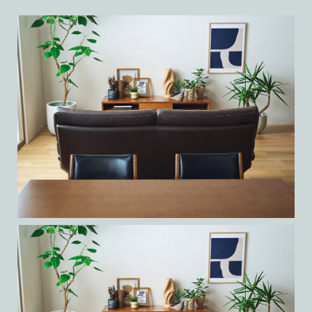
point １：
全体がコンパクト
でもゆったりと座ることができる
point １：
一般に2.5人掛けのソファというと、全体の横幅は170cm前後になる
奥行きゆったりで、
ものが多いですが、同等のシート幅を持つKチェアは全体の横幅が
point １：
あぐらもかける
133cmしかありません。大人が2人で並んで座っても程よい距離感で
デザイン性と座り心地を
ゆったりと座ることができるうえ、限られたスペースにも選びやす
シート奥行き535mmとKチェアに比べて65mm深いため、ゆったり
兼ね備えたシート構造
いソファです。
とくつろいでいただけます。シートの上に足を上げてあぐらをかい
たり、気分に合わせた姿勢でおかけいただけます。
point １：
シートに鋼製のＳバネを使用せず、ポリエステル製の布バネを使用
することで、シート下のフレームが薄くすっきりとしたデザインに
ワンタッチでベッドになるソファ
仕上がります。また、弾力のある布バネとウレタンシートのダブル
クッションによってさらに快適な座り心地を実現しています。
シートの横幅は180cmと大人3人が並んでもゆったりと掛けられるソ
ファでありながら、背もたれを倒してベッドとしてもお使いいただ
けます。スペースが限られるワンルームでの使用や、ゲスト用のベ
ッドとしてもおすすめです。