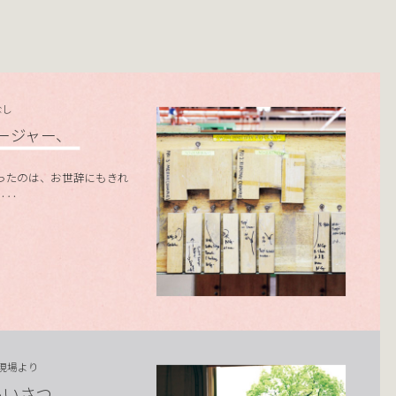
なし
ージャー、
ったのは、お世辞にもきれ
‥‥
の現場より
あいさつ