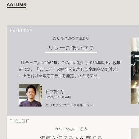
COLUMN
GREETINGS
カリモク60の現場より
リレーごあいさつ
「Kチェア」が1962年にこの世に誕生して50年以上。数年
前には、「Kチェア」50周年を記念して金属製の復刻プレ
ートを付けた限定モデルを発売したのですが...
日下部 聡
Satoshi Kusakabe
カリモク60 ブランドマネージャー
THOUGHT
カリモクのこころみ
価値を伝える人を育てる