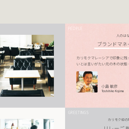
PEOPLE
人のは
ブランドマネ
カリモクマレーシアで印象に残
いとは言いがたい元の木の状態
小島 敏彦
Toshihiko Kojima
GREETINGS
カリモク60
リレーご