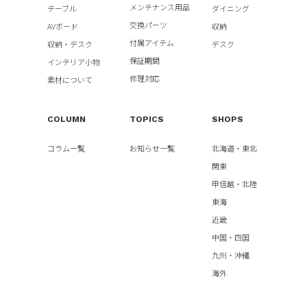
メンテナンス用品
テーブル
ダイニング
交換パーツ
AVボード
収納
付属アイテム
収納・デスク
デスク
保証期間
インテリア小物
修理対応
素材について
COLUMN
TOPICS
SHOPS
コラム一覧
お知らせ一覧
北海道・東北
関東
甲信越・北陸
東海
近畿
中国・四国
九州・沖縄
海外