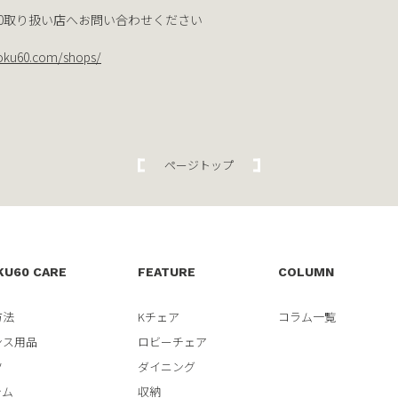
0取り扱い店へお問い合わせください
oku60.com/shops/
ページトップ
KU60 CARE
FEATURE
COLUMN
方法
Kチェア
コラム一覧
ンス用品
ロビーチェア
ツ
ダイニング
テム
収納