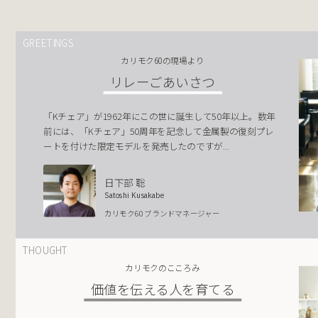
GREETINGS
カリモク60の現場より
リレーごあいさつ
「Kチェア」が1962年にこの世に誕生して50年以上。数年
前には、「Kチェア」50周年を記念して金属製の復刻プレ
ートを付けた限定モデルを発売したのですが...
日下部 聡
Satoshi Kusakabe
カリモク60 ブランドマネージャー
THOUGHT
カリモクのこころみ
価値を伝える人を育てる