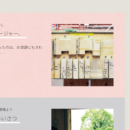
なし
ージャー、
ったのは、お世辞にもきれ
‥‥
の現場より
あいさつ