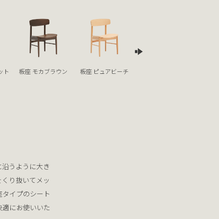
ット
板座 モカブラウン
板座 ピュアビーチ
板座 シアーブラック
に沿うように大き
をくり抜いてメッ
座タイプのシート
快適にお使いいた