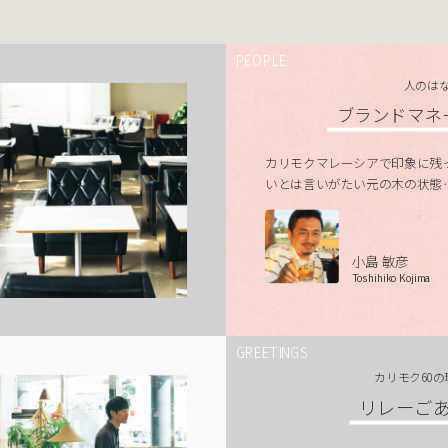
PEOPLE
人のは
ブランドマネ
カリモクマレーシアで印象に残
いとは言いがたい元の木の状態
小島 敏彦
Toshihiko Kojima
GREETINGS
カリモク60
リレーご