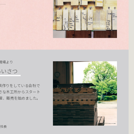
‥‥
の現場より
あいさつ
具作りをしている会社で
小さな木工所からスタート
生産、販売を始めました。
役社長