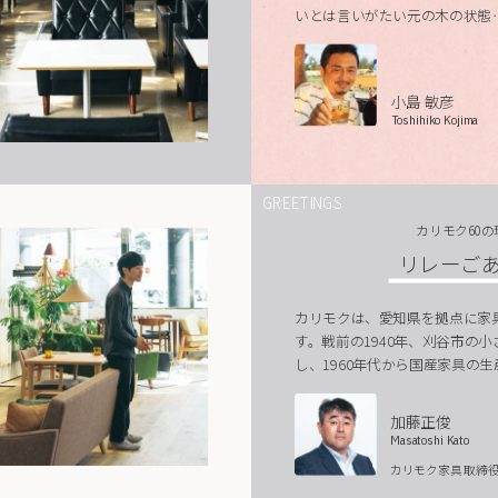
いとは言いがたい元の木の状態
小島 敏彦
Toshihiko Kojima
GREETINGS
カリモク60
リレーご
カリモクは、愛知県を拠点に家
す。戦前の1940年、刈谷市の
し、1960年代から国産家具の
加藤正俊
Masatoshi Kato
カリモク家具 取締