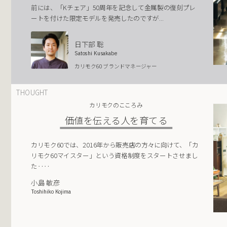
前には、「Kチェア」50周年を記念して金属製の復刻プレ
ートを付けた限定モデルを発売したのですが...
日下部 聡
Satoshi Kusakabe
カリモク60 ブランドマネージャー
THOUGHT
カリモクのこころみ
価値を伝える人を育てる
カリモク60では、2016年から販売店の方々に向けて、「カ
リモク60マイスター」という資格制度をスタートさせまし
た‥‥
小島 敏彦
Toshihiko Kojima