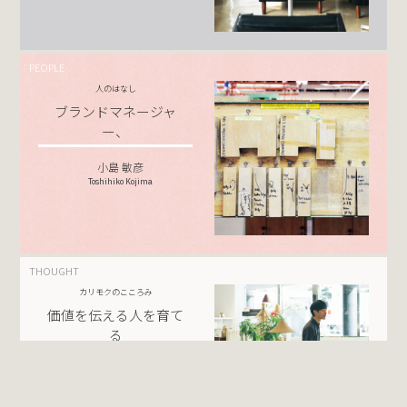
PEOPLE
人のはなし
ブランドマネージャ
ー、
小島 敏彦
Toshihiko Kojima
THOUGHT
カリモクのこころみ
価値を伝える人を育て
る
小島 敏彦
Toshihiko Kojima