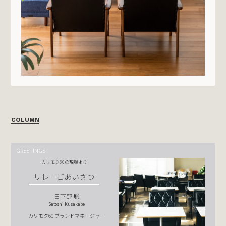
COLUMN
GREETINGS
カリモク60の現場より
リレーごあいさつ
日下部 聡
Satoshi Kusakabe
カリモク60 ブランドマネージャー