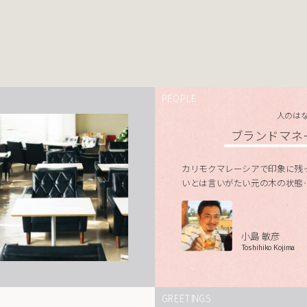
PEOPLE
人のは
ブランドマネ
カリモクマレーシアで印象に残
いとは言いがたい元の木の状態
小島 敏彦
Toshihiko Kojima
GREETINGS