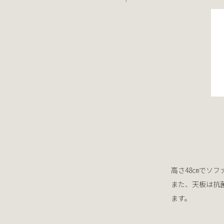
高さ48㎝でソ
また、天板は抗
ます。