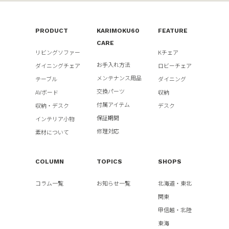
PRODUCT
KARIMOKU60
FEATURE
CARE
リビングソファー
Kチェア
お手入れ方法
ダイニングチェア
ロビーチェア
メンテナンス用品
テーブル
ダイニング
交換パーツ
AVボード
収納
付属アイテム
収納・デスク
デスク
保証期間
インテリア小物
修理対応
素材について
COLUMN
TOPICS
SHOPS
コラム一覧
お知らせ一覧
北海道・東北
関東
甲信越・北陸
東海