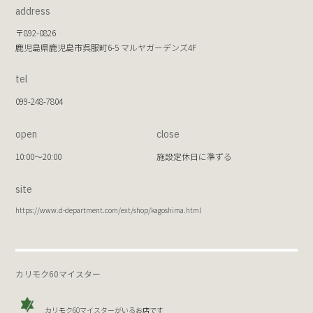
address
〒892-0826
鹿児島県鹿児島市呉服町6-5 マルヤガーデンズ4F
tel
099-248-7804
open
close
10:00～20:00
施設定休日に準ずる
site
https://www.d-department.com/ext/shop/kagoshima.html
カリモク60マイスター
カリモク60マイスターがいるお店です