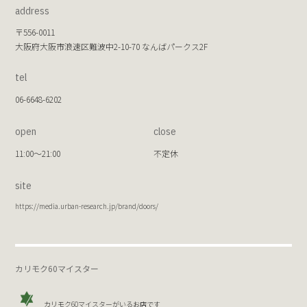
address
〒556-0011
大阪府大阪市浪速区難波中2-10-70 なんばパークス2F
tel
06-6648-6202
open
close
11:00～21:00
不定休
site
https://media.urban-research.jp/brand/doors/
カリモク60マイスター
カリモク60マイスターがいるお店です