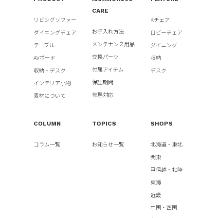
CARE
リビングソファー
Kチェア
お手入れ方法
ダイニングチェア
ロビーチェア
メンテナンス用品
テーブル
ダイニング
交換パーツ
AVボード
収納
付属アイテム
収納・デスク
デスク
保証期間
インテリア小物
修理対応
素材について
COLUMN
TOPICS
SHOPS
コラム一覧
お知らせ一覧
北海道・東北
関東
甲信越・北陸
東海
近畿
中国・四国