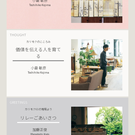
小島 敏彦
Toshihiko Kojima
THOUGHT
カリモクのこころみ
価値を伝える人を育て
る
小島 敏彦
Toshihiko Kojima
GREETINGS
カリモク60の現場より
リレーごあいさつ
加藤正俊
Masatoshi Kato