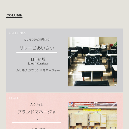
COLUMN
GREETINGS
カリモク60の現場より
リレーごあいさつ
日下部 聡
Satoshi Kusakabe
カリモク60 ブランドマネージャー
PEOPLE
人のはなし
ブランドマネージャ
ー、