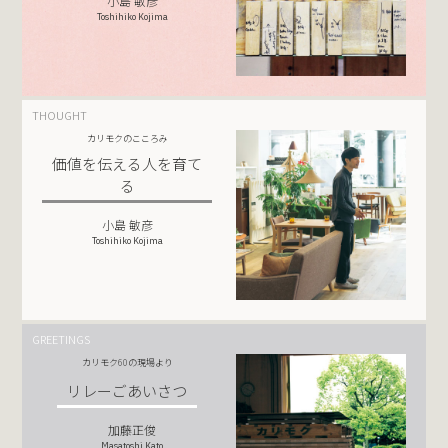
小島 敏彦
Toshihiko Kojima
THOUGHT
カリモクのこころみ
価値を伝える人を育て
る
小島 敏彦
Toshihiko Kojima
GREETINGS
カリモク60の現場より
リレーごあいさつ
加藤正俊
Masatoshi Kato