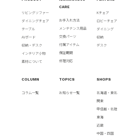
CARE
リビングソファー
Kチェア
お手入れ方法
ダイニングチェア
ロビーチェア
メンテナンス用品
テーブル
ダイニング
交換パーツ
AVボード
収納
付属アイテム
収納・デスク
デスク
保証期間
インテリア小物
修理対応
素材について
COLUMN
TOPICS
SHOPS
コラム一覧
お知らせ一覧
北海道・東北
関東
甲信越・北陸
東海
近畿
中国・四国