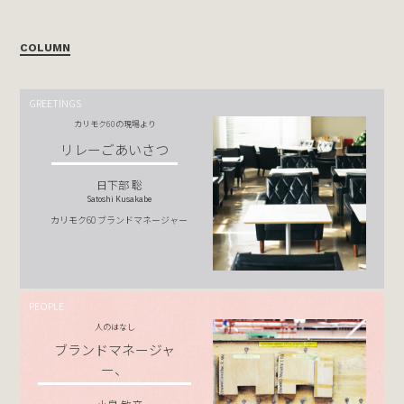
COLUMN
GREETINGS
カリモク60の現場より
リレーごあいさつ
日下部 聡
Satoshi Kusakabe
カリモク60 ブランドマネージャー
PEOPLE
人のはなし
ブランドマネージャ
ー、