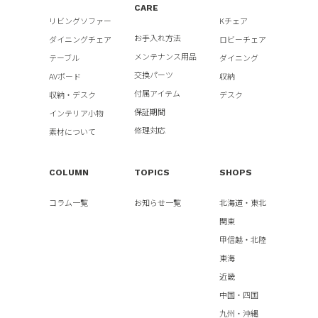
CARE
リビングソファー
Kチェア
お手入れ方法
ダイニングチェア
ロビーチェア
メンテナンス用品
テーブル
ダイニング
交換パーツ
AVボード
収納
付属アイテム
収納・デスク
デスク
保証期間
インテリア小物
修理対応
素材について
COLUMN
TOPICS
SHOPS
コラム一覧
お知らせ一覧
北海道・東北
関東
甲信越・北陸
東海
近畿
中国・四国
九州・沖縄